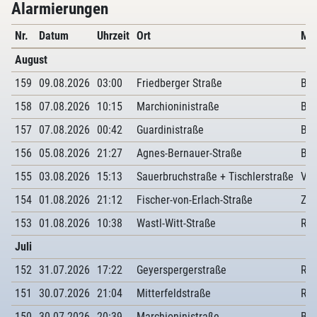
Alarmierungen
Nr.
Datum
Uhrzeit
Ort
Me
August
159
09.08.2026
03:00
Friedberger Straße
Bra
158
07.08.2026
10:15
Marchioninistraße
Bra
157
07.08.2026
00:42
Guardinistraße
Bra
156
05.08.2026
21:27
Agnes-Bernauer-Straße
Bre
155
03.08.2026
15:13
Sauerbruchstraße + Tischlerstraße
Ver
154
01.08.2026
21:12
Fischer-von-Erlach-Straße
Zi
153
01.08.2026
10:38
Wastl-Witt-Straße
Rau
Juli
152
31.07.2026
17:22
Geyerspergerstraße
Rau
151
30.07.2026
21:04
Mitterfeldstraße
Rau
150
30.07.2026
20:39
Marchioninistraße
Bra