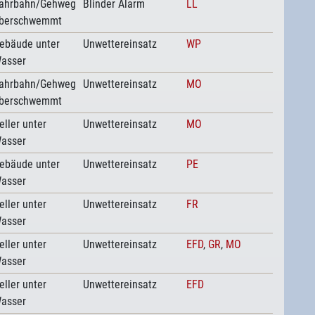
ahrbahn/Gehweg
Blinder Alarm
LL
berschwemmt
ebäude unter
Unwettereinsatz
WP
asser
ahrbahn/Gehweg
Unwettereinsatz
MO
berschwemmt
eller unter
Unwettereinsatz
MO
asser
ebäude unter
Unwettereinsatz
PE
asser
eller unter
Unwettereinsatz
FR
asser
eller unter
Unwettereinsatz
EFD
,
GR
,
MO
asser
eller unter
Unwettereinsatz
EFD
asser