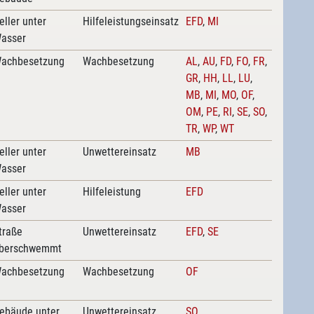
eller unter
Hilfeleistungseinsatz
EFD
,
MI
asser
achbesetzung
Wachbesetzung
AL
,
AU
,
FD
,
FO
,
FR
,
GR
,
HH
,
LL
,
LU
,
MB
,
MI
,
MO
,
OF
,
OM
,
PE
,
RI
,
SE
,
SO
,
TR
,
WP
,
WT
eller unter
Unwettereinsatz
MB
asser
eller unter
Hilfeleistung
EFD
asser
traße
Unwettereinsatz
EFD
,
SE
berschwemmt
achbesetzung
Wachbesetzung
OF
ebäude unter
Unwettereinsatz
SO