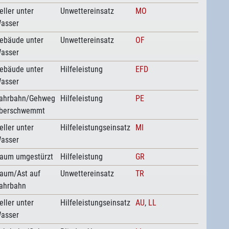
eller unter
Unwettereinsatz
MO
asser
ebäude unter
Unwettereinsatz
OF
asser
ebäude unter
Hilfeleistung
EFD
asser
ahrbahn/Gehweg
Hilfeleistung
PE
berschwemmt
eller unter
Hilfeleistungseinsatz
MI
asser
aum umgestürzt
Hilfeleistung
GR
aum/Ast auf
Unwettereinsatz
TR
ahrbahn
eller unter
Hilfeleistungseinsatz
AU
,
LL
asser