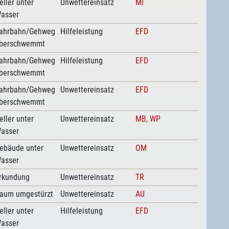
eller unter
Unwettereinsatz
MI
asser
ahrbahn/Gehweg
Hilfeleistung
EFD
berschwemmt
ahrbahn/Gehweg
Hilfeleistung
EFD
berschwemmt
ahrbahn/Gehweg
Unwettereinsatz
EFD
berschwemmt
eller unter
Unwettereinsatz
MB
,
WP
asser
ebäude unter
Unwettereinsatz
OM
asser
rkundung
Unwettereinsatz
TR
aum umgestürzt
Unwettereinsatz
AU
eller unter
Hilfeleistung
EFD
asser