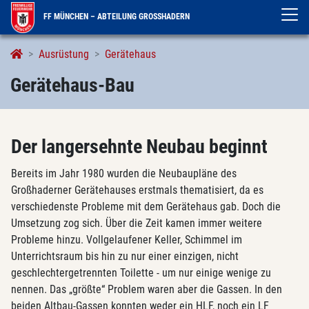
FF MÜNCHEN – ABTEILUNG GROSSHADERN
Gerätehaus-Bau
Ausrüstung
Gerätehaus
Gerätehaus-Bau
Der langersehnte Neubau beginnt
Bereits im Jahr 1980 wurden die Neubaupläne des
Großhaderner Gerätehauses erstmals thematisiert, da es
verschiedenste Probleme mit dem Gerätehaus gab. Doch die
Umsetzung zog sich. Über die Zeit kamen immer weitere
Probleme hinzu. Vollgelaufener Keller, Schimmel im
Unterrichtsraum bis hin zu nur einer einzigen, nicht
geschlechtergetrennten Toilette - um nur einige wenige zu
nennen. Das „größte“ Problem waren aber die Gassen. In den
beiden Altbau-Gassen konnten weder ein HLF, noch ein LF