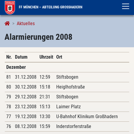
FF MÜNCHEN – ABTEILUNG GROSSHADERN
Alarmierungen
Aktuelles
Alarmierungen 2008
Nr.
Datum
Uhrzeit
Ort
Dezember
81
31.12.2008
12:59
Stiftsbogen
80
30.12.2008
15:18
Heiglhofstraße
79
29.12.2008
21:31
Stiftsbogen
78
23.12.2008
15:13
Laimer Platz
77
19.12.2008
13:30
U-Bahnhof Klinikum Großhadern
76
08.12.2008
15:59
Inderstorferstraße