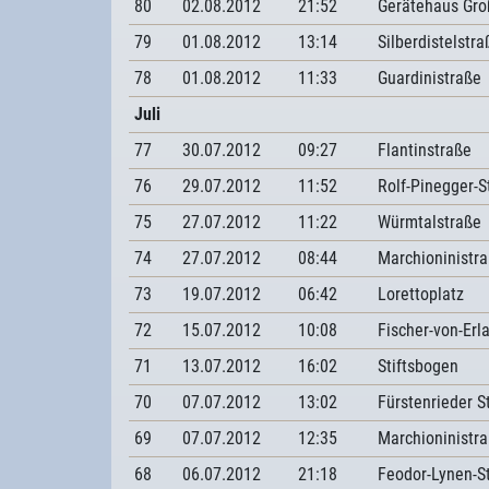
80
02.08.2012
21:52
Gerätehaus Gro
79
01.08.2012
13:14
Silberdistelstra
78
01.08.2012
11:33
Guardinistraße
Juli
77
30.07.2012
09:27
Flantinstraße
76
29.07.2012
11:52
Rolf-Pinegger-S
75
27.07.2012
11:22
Würmtalstraße
74
27.07.2012
08:44
Marchioninistr
73
19.07.2012
06:42
Lorettoplatz
72
15.07.2012
10:08
Fischer-von-Erl
71
13.07.2012
16:02
Stiftsbogen
70
07.07.2012
13:02
Fürstenrieder S
69
07.07.2012
12:35
Marchioninistr
68
06.07.2012
21:18
Feodor-Lynen-S