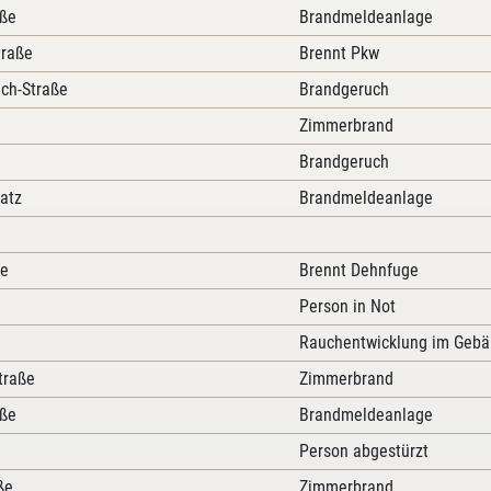
aße
Brandmeldeanlage
traße
Brennt Pkw
ach-Straße
Brandgeruch
Zimmerbrand
Brandgeruch
atz
Brandmeldeanlage
ße
Brennt Dehnfuge
Person in Not
Rauchentwicklung im Geb
traße
Zimmerbrand
aße
Brandmeldeanlage
Person abgestürzt
ße
Zimmerbrand