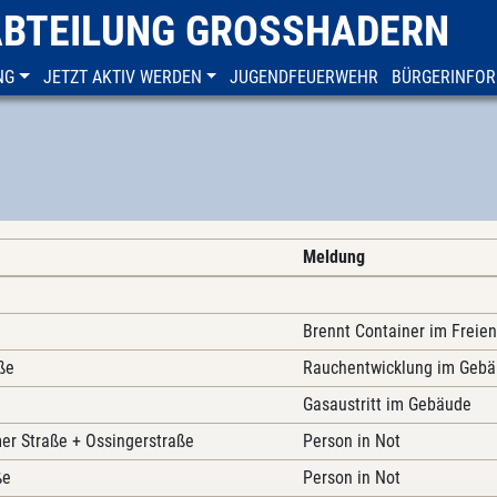
ABTEILUNG GROSSHADERN
NG
JETZT AKTIV WERDEN
JUGENDFEUERWEHR
BÜRGERINFOR
Meldung
Brennt Container im Freien
ße
Rauchentwicklung im Geb
Gasaustritt im Gebäude
er Straße + Ossingerstraße
Person in Not
ße
Person in Not