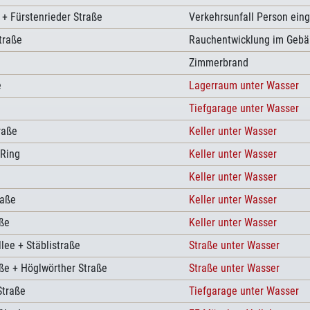
 + Fürstenrieder Straße
Verkehrsunfall Person ein
traße
Rauchentwicklung im Geb
Zimmerbrand
e
Lagerraum unter Wasser
Tiefgarage unter Wasser
raße
Keller unter Wasser
-Ring
Keller unter Wasser
Keller unter Wasser
raße
Keller unter Wasser
ße
Keller unter Wasser
llee + Stäblistraße
Straße unter Wasser
ße + Höglwörther Straße
Straße unter Wasser
Straße
Tiefgarage unter Wasser