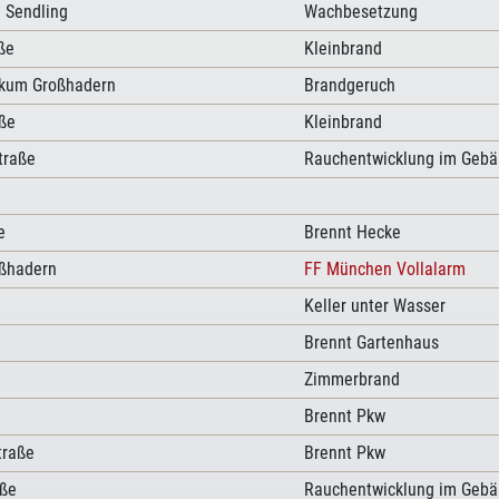
 Sendling
Wachbesetzung
ße
Kleinbrand
ikum Großhadern
Brandgeruch
ße
Kleinbrand
traße
Rauchentwicklung im Geb
e
Brennt Hecke
ßhadern
FF München Vollalarm
Keller unter Wasser
Brennt Gartenhaus
Zimmerbrand
Brennt Pkw
traße
Brennt Pkw
aße
Rauchentwicklung im Geb