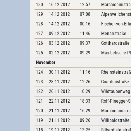
130
16.12.2012
12:57
Marchioninistr
129
14.12.2012
07:08
Alpenveilchens
128
14.12.2012
00:16
Fischer-von-Erl
127
09.12.2012
11:46
Menaristraße
126
03.12.2012
09:37
Gotthardstraße
125
02.12.2012
09:29
Max-Lebsche-Pl
November
124
30.11.2012
11:16
Rheinsteinstra
123
28.11.2012
12:26
Guardinistraße
122
26.11.2012
10:29
Wildtaubenweg
121
22.11.2012
18:33
Rolf-Pinegger-S
120
21.11.2012
16:29
Marchioninistr
119
21.11.2012
09:26
Willibaldstraße
118
19.11.2012
13:25
Silberdistelstra