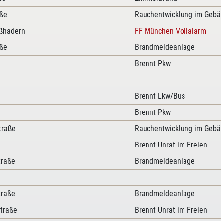
aße
Rauchentwicklung im Geb
ßhadern
FF München Vollalarm
aße
Brandmeldeanlage
Brennt Pkw
Brennt Lkw/Bus
Brennt Pkw
traße
Rauchentwicklung im Geb
Brennt Unrat im Freien
traße
Brandmeldeanlage
traße
Brandmeldeanlage
Straße
Brennt Unrat im Freien