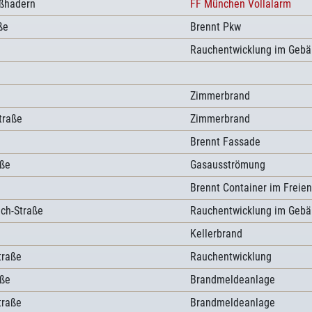
ßhadern
FF München Vollalarm
ße
Brennt Pkw
Rauchentwicklung im Geb
Zimmerbrand
traße
Zimmerbrand
Brennt Fassade
aße
Gasausströmung
Brennt Container im Freien
ach-Straße
Rauchentwicklung im Geb
Kellerbrand
traße
Rauchentwicklung
aße
Brandmeldeanlage
traße
Brandmeldeanlage