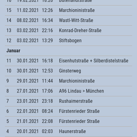
16
19.02.2021
18:20
Butenandtstraße
15
11.02.2021
12:26
Marchioninistraße
14
08.02.2021
16:34
Wastl-Witt-Straße
13
03.02.2021
22:16
Konrad-Dreher-Straße
12
03.02.2021
13:29
Stiftsbogen
Januar
11
30.01.2021
16:18
Eisenhutstraße + Silberdistelstraße
10
30.01.2021
12:53
Ginsterweg
9
29.01.2021
11:44
Marchioninistraße
8
27.01.2021
17:06
A96 Lindau > München
7
23.01.2021
23:18
Rushaimerstraße
6
22.01.2021
08:24
Fürstenrieder Straße
5
21.01.2021
22:08
Fürstenrieder Straße
4
20.01.2021
02:03
Haunerstraße