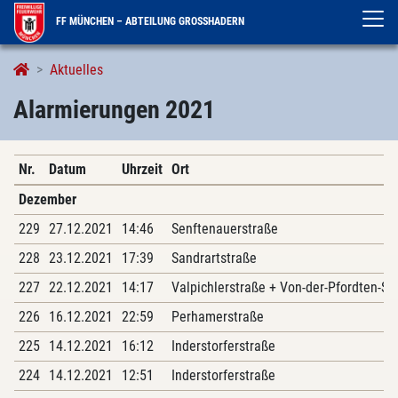
FF MÜNCHEN – ABTEILUNG GROSSHADERN
Alarmierungen
Aktuelles
Alarmierungen 2021
Nr.
Datum
Uhrzeit
Ort
Dezember
229
27.12.2021
14:46
Senftenauerstraße
228
23.12.2021
17:39
Sandrartstraße
227
22.12.2021
14:17
Valpichlerstraße + Von-der-Pfordten-St
226
16.12.2021
22:59
Perhamerstraße
225
14.12.2021
16:12
Inderstorferstraße
224
14.12.2021
12:51
Inderstorferstraße