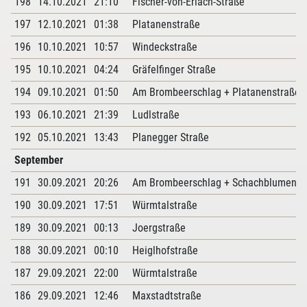
198
14.10.2021
21:10
Fischer-von-Erlach-Straße
197
12.10.2021
01:38
Platanenstraße
196
10.10.2021
10:57
Windeckstraße
195
10.10.2021
04:24
Gräfelfinger Straße
194
09.10.2021
01:50
Am Brombeerschlag + Platanenstraße
193
06.10.2021
21:39
Ludlstraße
192
05.10.2021
13:43
Planegger Straße
September
191
30.09.2021
20:26
Am Brombeerschlag + Schachblumenw
190
30.09.2021
17:51
Würmtalstraße
189
30.09.2021
00:13
Joergstraße
188
30.09.2021
00:10
Heiglhofstraße
187
29.09.2021
22:00
Würmtalstraße
186
29.09.2021
12:46
Maxstadtstraße