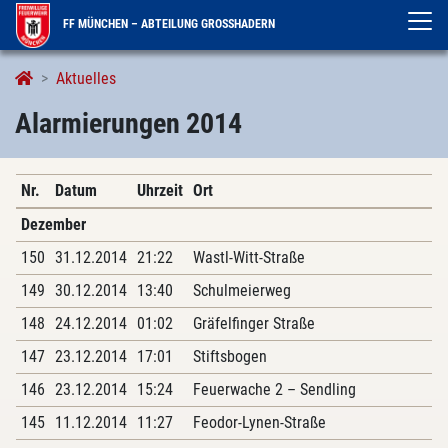
FF MÜNCHEN – ABTEILUNG GROSSHADERN
Alarmierungen
Aktuelles
Alarmierungen 2014
Nr.
Datum
Uhrzeit
Ort
Dezember
150
31.12.2014
21:22
Wastl-Witt-Straße
149
30.12.2014
13:40
Schulmeierweg
148
24.12.2014
01:02
Gräfelfinger Straße
147
23.12.2014
17:01
Stiftsbogen
146
23.12.2014
15:24
Feuerwache 2 – Sendling
145
11.12.2014
11:27
Feodor-Lynen-Straße