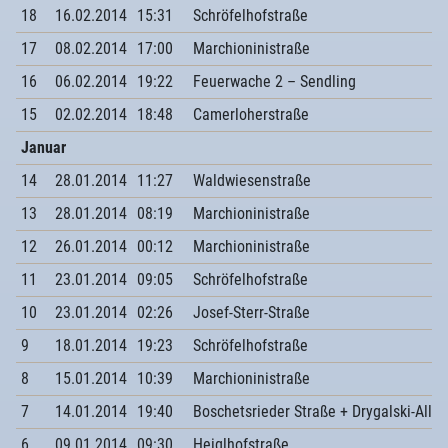
18
16.02.2014
15:31
Schröfelhofstraße
17
08.02.2014
17:00
Marchioninistraße
16
06.02.2014
19:22
Feuerwache 2 – Sendling
15
02.02.2014
18:48
Camerloherstraße
Januar
14
28.01.2014
11:27
Waldwiesenstraße
13
28.01.2014
08:19
Marchioninistraße
12
26.01.2014
00:12
Marchioninistraße
11
23.01.2014
09:05
Schröfelhofstraße
10
23.01.2014
02:26
Josef-Sterr-Straße
9
18.01.2014
19:23
Schröfelhofstraße
8
15.01.2014
10:39
Marchioninistraße
7
14.01.2014
19:40
Boschetsrieder Straße + Drygalski-Allee
6
09.01.2014
09:30
Heiglhofstraße