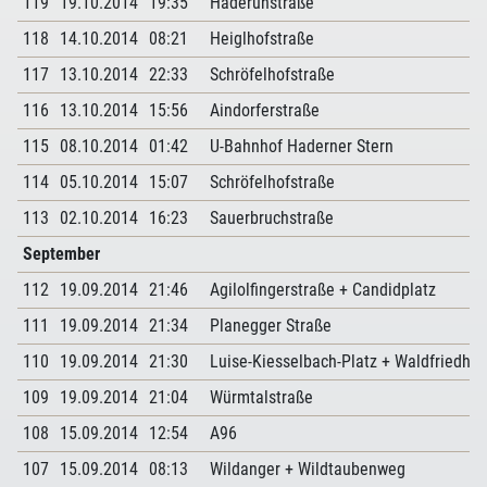
119
19.10.2014
19:35
Haderunstraße
118
14.10.2014
08:21
Heiglhofstraße
117
13.10.2014
22:33
Schröfelhofstraße
116
13.10.2014
15:56
Aindorferstraße
115
08.10.2014
01:42
U-Bahnhof Haderner Stern
114
05.10.2014
15:07
Schröfelhofstraße
113
02.10.2014
16:23
Sauerbruchstraße
September
112
19.09.2014
21:46
Agilolfingerstraße + Candidplatz
111
19.09.2014
21:34
Planegger Straße
110
19.09.2014
21:30
Luise-Kiesselbach-Platz + Waldfriedhof
109
19.09.2014
21:04
Würmtalstraße
108
15.09.2014
12:54
A96
107
15.09.2014
08:13
Wildanger + Wildtaubenweg