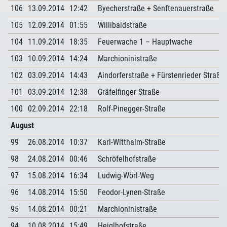
106
13.09.2014
12:42
Byecherstraße + Senftenauerstraße
105
12.09.2014
01:55
Willibaldstraße
104
11.09.2014
18:35
Feuerwache 1 – Hauptwache
103
10.09.2014
14:24
Marchioninistraße
102
03.09.2014
14:43
Aindorferstraße + Fürstenrieder Straße
101
03.09.2014
12:38
Gräfelfinger Straße
100
02.09.2014
22:18
Rolf-Pinegger-Straße
August
99
26.08.2014
10:37
Karl-Witthalm-Straße
98
24.08.2014
00:46
Schröfelhofstraße
97
15.08.2014
16:34
Ludwig-Wörl-Weg
96
14.08.2014
15:50
Feodor-Lynen-Straße
95
14.08.2014
00:21
Marchioninistraße
94
10.08.2014
15:49
Heiglhofstraße